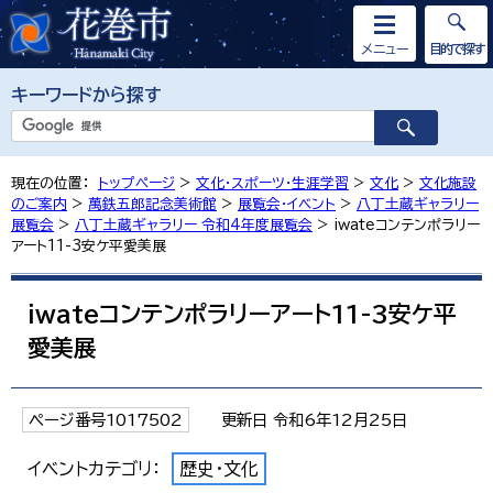
メニュー
目的で探す
キーワードから探す
現在の位置：
トップページ
>
文化・スポーツ・生涯学習
>
文化
>
文化施設
のご案内
>
萬鉄五郎記念美術館
>
展覧会・イベント
>
八丁土蔵ギャラリー
展覧会
>
八丁土蔵ギャラリー 令和4年度展覧会
> iwateコンテンポラリー
アート11-3安ケ平愛美展
iwateコンテンポラリーアート11-3安ケ平
愛美展
ページ番号1017502
更新日 令和6年12月25日
イベントカテゴリ：
歴史・文化