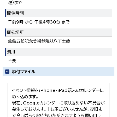
曜）まで
한국어
简体中文
開催時間
繁體中文
午前9時 から 午後4時30分 まで
開催場所
萬鉄五郎記念美術館隣り八丁土蔵
費用
不要
添付ファイル
イベント情報をiPhone・iPad端末のカレンダーに
取り込めます。
現在、Googleカレンダーに取り込めない不具合が
発生しております。申し訳ございませんが、復旧ま
で今しばらくお待ちいただきますようお願い申し