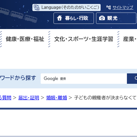
Language
（そのたのがいこくご）
サイトマップ
健康・医療・福祉
文化・スポーツ・生涯学習
産業
ワードから探す
る質問
>
届出・証明
>
婚姻・離婚
> 子どもの親権者が決まらなく