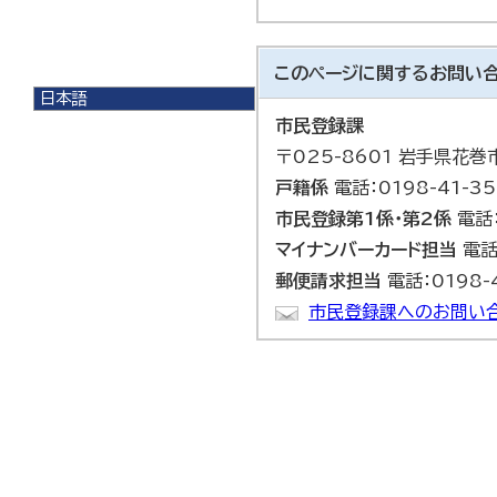
このページに関する
お問い
日本語
日本語
市民登録課
English
〒025-8601 岩手県花
한국어
戸籍係
電話：0198-41-35
简体中文
繁體中文
市民登録第1係・第2係
電話：
マイナンバーカード担当
電話：
郵便請求担当
電話：0198-4
市民登録課へのお問い