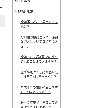
届出・証明
日
婚姻・離婚
婚姻届はどこで届出できま
すか？
婚姻届や離婚届などに必要
な証人について教えてくだ
さい。
婚姻して夫婦が別々の姓を
名乗ることはできますか？
住所が別々でも婚姻届を提
出することはできますか？
未成年でも婚姻の届出をす
ることはできますか？
海外で結婚や出産をした場
合はどうすればよいです