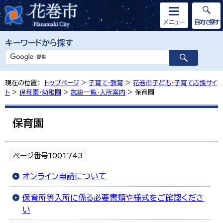
メニュー
目的で探す
キーワードから探す
現在の位置：
トップページ
>
子育て・教育
>
花巻市子ども・子育て応援サイ
ト
>
保育園・幼稚園
>
施設一覧・入所案内
> 保育園
保育園
ページ番号1001743
オンライン申請について
保育所等入所に係る必要書類や様式をご確認くださ
い