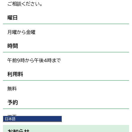
ご相談ください。
曜日
月曜から金曜
時間
午前9時から午後4時まで
利用料
無料
予約
不要
日本語
日本語
English
お知らせ