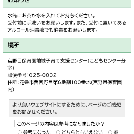
한국어
简体中文
水筒にお茶か水を入れてお持ちください。
繁體中文
受付前に手洗いをお願いします。また、受付に置いてある
アルコール消毒液でも消毒をお願いします。
場所
宮野目保育園地域子育て支援センター(こどもセンター分
室)
郵便番号：025-0002
住所：花巻市西宮野目第6地割100番地(宮野目保育園
内)
より良いウェブサイトにするために、ページのご感想
をお聞かせください。
このページの内容は参考になりましたか？
参考になった
どちらともいえない
参