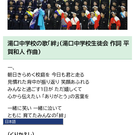
湯口中学校の歌「絆」(湯口中学校生徒会 作詞 平
賀和人 作曲)
一、
朝日きらめく校庭を 今日も君と走る
見慣れた背中が振り返り 笑顔あふれる
みんなと過ごす1日が ただ嬉しくて
心から伝えたい 「ありがとう」の言葉を
一緒に笑い 一緒に泣いて
ともに 育てたみんなの「絆」
日本語
小さな学校の 大きな誇り
日本語
English
（くりかえし）