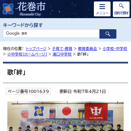
メニュー
目的で探す
キーワードから探す
現在の位置：
トップページ
>
子育て・教育
>
教育委員会
>
小学校・中学校
>
小中学校（ホームページ）
>
湯口中学校
> 歌「絆」
歌「絆」
ページ番号1001639
更新日 令和7年4月21日