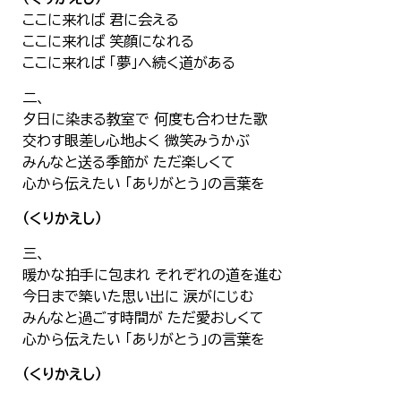
한국어
ここに来れば 君に会える
简体中文
ここに来れば 笑顔になれる
繁體中文
ここに来れば 「夢」へ続く道がある
二、
夕日に染まる教室で 何度も合わせた歌
交わす眼差し心地よく 微笑みうかぶ
みんなと送る季節が ただ楽しくて
心から伝えたい 「ありがとう」の言葉を
（くりかえし）
三、
暖かな拍手に包まれ それぞれの道を進む
今日まで築いた思い出に 涙がにじむ
みんなと過ごす時間が ただ愛おしくて
心から伝えたい 「ありがとう」の言葉を
（くりかえし）