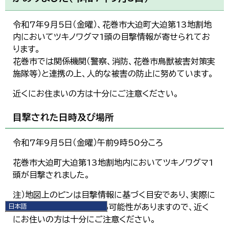
令和7年9月5日（金曜）、花巻市大迫町大迫第13地割地
内においてツキノワグマ1頭の目撃情報が寄せられてお
ります。
花巻市では関係機関（警察、消防、花巻市鳥獣被害対策実
施隊等）と連携の上、人的な被害の防止に努めています。
近くにお住まいの方は十分にご注意ください。
目撃された日時及び場所
令和7年9月5日（金曜）午前9時50分ころ
花巻市大迫町大迫第13地割地内においてツキノワグマ1
頭が目撃されました。
注）地図上のピンは目撃情報に基づく目安であり、実際に
日本語
はその周辺に移動している可能性がありますので、近く
日本語
にお住いの方は十分にご注意ください。
English