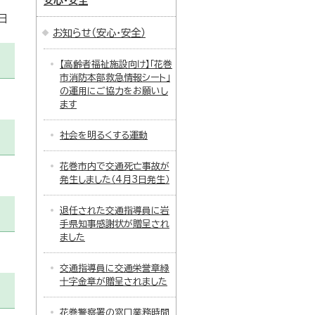
安心・安全
日
お知らせ（安心・安全）
【高齢者福祉施設向け】「花巻
市消防本部救急情報シート」
の運用にご協力をお願いし
ます
社会を明るくする運動
花巻市内で交通死亡事故が
発生しました（4月3日発生）
退任された交通指導員に岩
手県知事感謝状が贈呈され
ました
交通指導員に交通栄誉章緑
十字金章が贈呈されました
花巻警察署の窓口業務時間