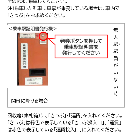
そのまま、乗車してください。
한국어
注）乗車した列車に車掌が乗務している場合は、車内で
简体中文
「きっぷ」をお求めください。
繁體中文
無
人
駅・
駅
員
が
い
な
い
時
間帯に降りる場合
回収箱（集札箱）に、「きっぷ」・「運賃」を入れてください。
「きっぷ」は緑色で表示している「きっぷ投入口」、「運賃」
は赤色で表示している「運賃投入口」に入れてください。