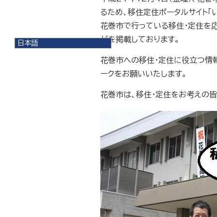
るため、移住定住ポータルサイト「い
花巻市で行っている移住・定住を
どを掲載しております。
日本語
日本語
花巻市への移住・定住に役立つ情
English
ークをお願いいたします。
한국어
简体中文
繁體中文
花巻市は、移住・定住をお考えの