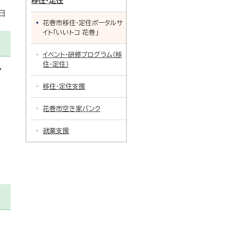
移住・定住
日
花巻市移住・定住ポータルサ
イト「いいトコ 花巻」
イベント・研修プログラム（移
住・定住）
ア
移住・定住支援
花巻市空き家バンク
就業支援