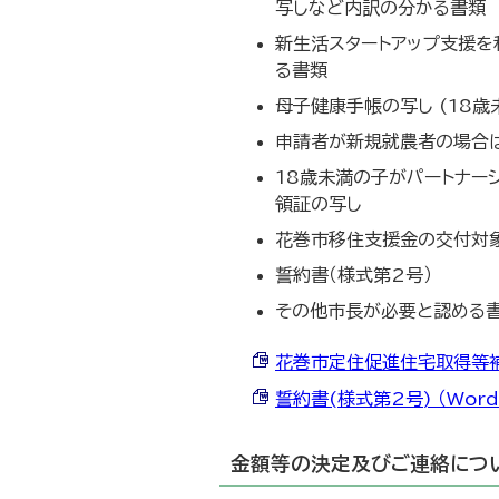
写しなど内訳の分かる書類
新生活スタートアップ支援を
る書類
母子健康手帳の写し (18
申請者が新規就農者の場合
18歳未満の子がパートナー
領証の写し
花巻市移住支援金の交付対
誓約書（様式第2号）
その他市長が必要と認める
花巻市定住促進住宅取得等補助金
誓約書(様式第2号) （Word 
金額等の決定及びご連絡につ