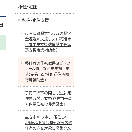
移住・定住
移住・定住支援
日
市内に就職された方の奨学
金返還を支援します（花巻市
日本学生支援機構奨学金返
還支援事業補助金）
移住者の住宅取得及びリフ
ォーム費用などを支援しま
す(花巻市定住促進住宅取
得等補助金)
子育て世帯の同居・近居、定
住を応援します(花巻市子育
て世帯住宅取得奨励金)
空き家を取得し、居住した
39歳以下又は県外からの移
住者の方を対象に奨励金及