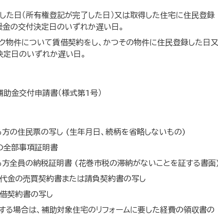
した日（所有権登記が完了した日）又は取得した住宅に住民登録
援金の交付決定日のいずれか遅い日。
ンク物件について賃借契約をし、かつその物件に住民登録した日
決定日のいずれか遅い日。
助金交付申請書（様式第1号）
方の住民票の写し (生年月日、続柄を省略しないもの)
の全部事項証明書
方全員の納税証明書 (花巻市税の滞納がないことを証する書面
件代金の売買契約書または請負契約書の写し
貸借契約書の写し
する場合は、補助対象住宅のリフォームに要した経費の領収書の