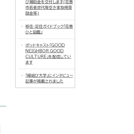
び補助金を交付します(花巻
市若者世代等空き家取得奨
励金等)
移住・定住ガイドブック「花巻
ひと図鑑」
ポッドキャスト「GOOD
NEIGHBOR GOOD
CULTURE」を配信してい
ます
「縁結び大学」にインタビュー
記事が掲載されました