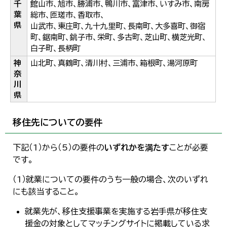
千
館山市、旭市、勝浦市、鴨川市、富津市、いすみ市、南房
葉
総市、匝瑳市、香取市、
県
山武市、東庄町、九十九里町、長南町、大多喜町、御宿
町、鋸南町、銚子市、栄町、多古町、芝山町、横芝光町、
白子町、長柄町
神
山北町、真鶴町、清川村、三浦市、箱根町、湯河原町
奈
川
県
移住先についての要件
下記（1）から（5）の要件の
いずれかを満たす
ことが必要
です。
（1）就業についての要件のうち一般の場合、次のいずれ
にも該当すること。
就業先が、移住支援事業を実施する岩手県が移住支
援金の対象としてマッチングサイトに掲載している求