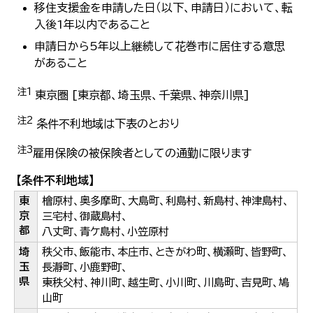
移住支援金を申請した日（以下、申請日）において、転
入後1年以内であること
申請日から5年以上継続して花巻市に居住する意思
があること
注1
東京圏 [東京都、埼玉県、千葉県、神奈川県]
注2
条件不利地域は下表のとおり
注3
雇用保険の被保険者としての通勤に限ります
【条件不利地域】
東
檜原村、奥多摩町、大島町、利島村、新島村、神津島村、
京
三宅村、御蔵島村、
都
八丈町、青ケ島村、小笠原村
埼
秩父市、飯能市、本庄市、ときがわ町、横瀬町、皆野町、
玉
長瀞町、小鹿野町、
県
東秩父村、神川町、越生町、小川町、川島町、吉見町、鳩
山町