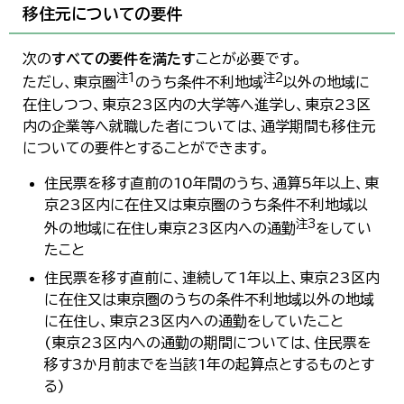
한국어
移住元についての要件
简体中文
繁體中文
次の
すべての要件を満たす
ことが必要です。
注1
注2
ただし、東京圏
のうち条件不利地域
以外の地域に
在住しつつ、東京23区内の大学等へ進学し、東京23区
内の企業等へ就職した者については、通学期間も移住元
についての要件とすることができます。
住民票を移す直前の10年間のうち、通算5年以上、東
京23区内に在住又は東京圏のうち条件不利地域以
注3
外の地域に在住し東京23区内への通勤
をしてい
たこと
住民票を移す直前に、連続して1年以上、東京23区内
に在住又は東京圏のうちの条件不利地域以外の地域
に在住し、東京23区内への通勤をしていたこと
(東京23区内への通勤の期間については、住民票を
移す3か月前までを当該1年の起算点とするものとす
る)