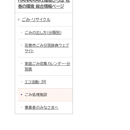
HANAMAKI環境ひろば 花
巻の環境 総合情報ページ
ごみ・リサイクル
ごみの出し方（分類別）
花巻市ごみ分別辞典ウェブ
サイト
家庭ごみ収集カレンダー・分
別表
エコ活動・3R
ごみ処理施設
事業者のみなさまへ