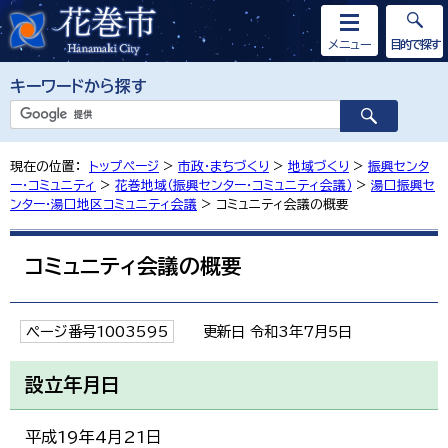
メニュー
目的で探す
キーワードから探す
現在の位置：
トップページ
>
市政・まちづくり
>
地域づくり
>
振興センタ
ー・コミュニティ
>
花巻地域（振興センター・コミュニティ会議）
>
湯口振興セ
ンター・湯口地区コミュニティ会議
> コミュニティ会議の概要
コミュニティ会議の概要
ページ番号1003595
更新日 令和3年7月5日
設立年月日
平成19年4月21日