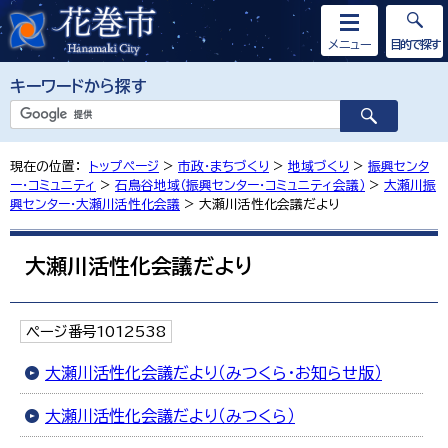
メニュー
目的で探す
キーワードから探す
現在の位置：
トップページ
>
市政・まちづくり
>
地域づくり
>
振興センタ
ー・コミュニティ
>
石鳥谷地域（振興センター・コミュニティ会議）
>
大瀬川振
興センター・大瀬川活性化会議
> 大瀬川活性化会議だより
大瀬川活性化会議だより
ページ番号1012538
大瀬川活性化会議だより（みつくら・お知らせ版）
大瀬川活性化会議だより（みつくら）