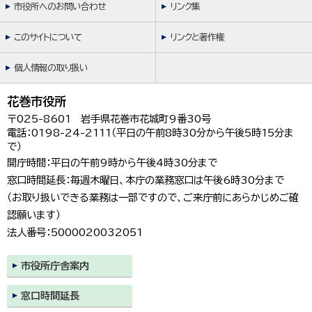
市役所へのお問い合わせ
リンク集
한국어
简体中文
繁體中文
このサイトについて
リンクと著作権
個人情報の取り扱い
花巻市役所
〒025-8601 岩手県花巻市花城町9番30号
電話：0198-24-2111（平日の午前8時30分から午後5時15分ま
で）
開庁時間：平日の午前9時から午後4時30分まで
窓口時間延長：毎週木曜日、本庁の業務窓口は午後6時30分まで
（お取り扱いできる業務は一部ですので、ご来庁前にあらかじめご確
認願います）
法人番号：5000020032051
市役所庁舎案内
窓口時間延長