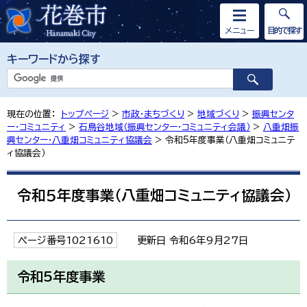
メニュー
目的で探す
キーワードから探す
現在の位置：
トップページ
>
市政・まちづくり
>
地域づくり
>
振興センタ
ー・コミュニティ
>
石鳥谷地域（振興センター・コミュニティ会議）
>
八重畑振
興センター・八重畑コミュニティ協議会
> 令和5年度事業（八重畑コミュニテ
ィ協議会）
令和5年度事業（八重畑コミュニティ協議会）
ページ番号1021610
更新日 令和6年9月27日
令和5年度事業