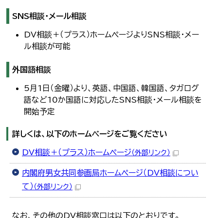
한국어
SNS相談・メール相談
简体中文
繁體中文
DV相談＋（プラス）ホームページよりSNS相談・メー
ル相談が可能
外国語相談
5月1日（金曜）より、英語、中国語、韓国語、タガログ
語など10か国語に対応したSNS相談・メール相談を
開始予定
詳しくは、以下のホームページをご覧ください
DV相談＋（プラス）ホームページ
（外部リンク）
内閣府男女共同参画局ホームページ（DV相談につい
て）
（外部リンク）
なお、その他のDV相談窓口は以下のとおりです。