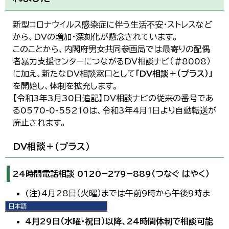
新型コロナウイルス感染症に伴う生活不安・ストレスなど
から、DVの増加・深刻化が懸念されています。
このことから、内閣府男女共同参画局では最寄りの配偶
者暴力支援センターにつながるDV相談ナビ（＃8008）
に加え、新たなDV相談窓口として
「DV相談＋（プラス）」
を開始し、体制を拡充します。
【令和3年3月30日追記】DV相談ナビの従来の番号であ
る0570-0-55210は、令和3年4月1日より自動転送が
廃止されます。
DV相談＋（プラス）
24時間電話相談 0120−279−889（つなぐ はやく）
(注)4月28日（火曜）までは午前9時から午後9時ま
で
日本語
日本語
4月29日（水曜・祝日）以降、24時間体制で相談可能
English