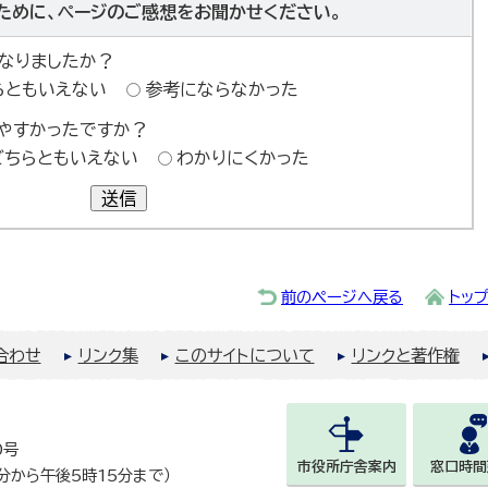
ために、ページのご感想をお聞かせください。
なりましたか？
らともいえない
参考にならなかった
やすかったですか？
どちらともいえない
わかりにくかった
送信
前のページへ戻る
トッ
合わせ
リンク集
このサイトについて
リンクと著作権
0号
市役所庁舎案内
窓口時間
0分から午後5時15分まで）