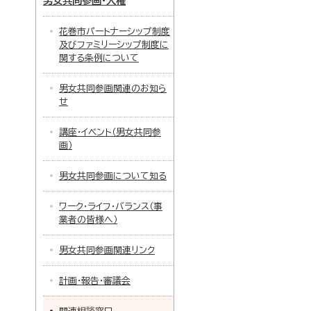
男女共同参画・人権
花巻市パートナーシップ制度
及びファミリーシップ制度に
関する条例について
男女共同参画関連のお知ら
せ
講座・イベント（男女共同参
画）
男女共同参画について知る
ワーク・ライフ・バランス（事
業者の皆様へ）
男女共同参画関連リンク
計画・報告・審議会