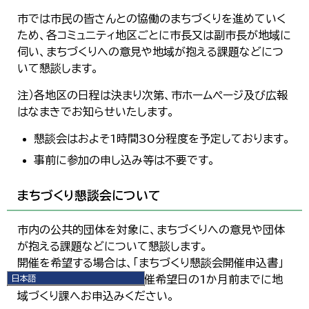
市では市民の皆さんとの協働のまちづくりを進めていく
ため、各コミュニティ地区ごとに市長又は副市長が地域に
伺い、まちづくりへの意見や地域が抱える課題などにつ
いて懇談します。
注）各地区の日程は決まり次第、市ホームページ及び広報
はなまきでお知らせいたします。
懇談会はおよそ1時間30分程度を予定しております。
事前に参加の申し込み等は不要です。
まちづくり懇談会について
市内の公共的団体を対象に、まちづくりへの意見や団体
が抱える課題などについて懇談します。
開催を希望する場合は、「まちづくり懇談会開催申込書」
日本語
に必要事項を記入して、開催希望日の1か月前までに地
日本語
域づくり課へお申込みください。
English