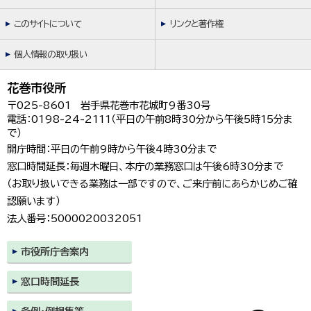
한국어
简体中文
このサイトについて
リンクと著作権
繁體中文
個人情報の取り扱い
花巻市役所
〒025-8601 岩手県花巻市花城町9番30号
電話：0198-24-2111（平日の午前8時30分から午後5時15分ま
で）
開庁時間：平日の午前9時から午後4時30分まで
窓口時間延長：毎週木曜日、本庁の業務窓口は午後6時30分まで
（お取り扱いできる業務は一部ですので、ご来庁前にあらかじめご確
認願います）
法人番号：5000020032051
市役所庁舎案内
窓口時間延長