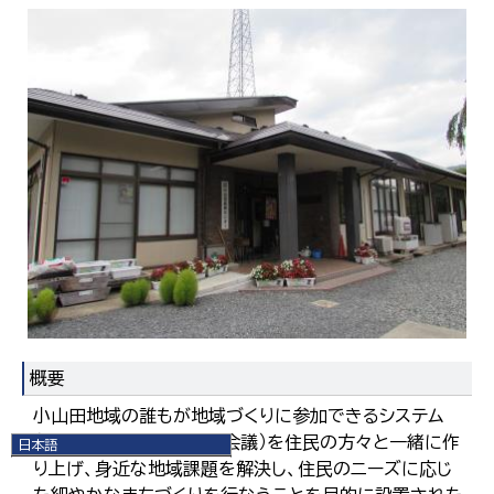
概要
小山田地域の誰もが地域づくりに参加できるシステム
（小山田地域コミュニティ会議）を住民の方々と一緒に作
日本語
り上げ、身近な地域課題を解決し、住民のニーズに応じ
日本語
English