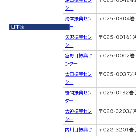
湯口振興セン
〒025-0042
ター
湯本振興セン
〒025-0304
日本語
ター
日本語
矢沢振興セン
〒025-0016
English
ター
한국어
简体中文
宮野目振興セ
〒025-0002
繁體中文
ンター
太田振興セン
〒025-0037
ター
笹間振興セン
〒025-0132
ター
大迫振興セン
〒028-3203
ター
内川目振興セ
〒028-3201