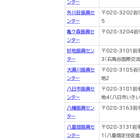
ンター
外川目振興セ
〒028-3202
ンター
5
亀ケ森振興セ
〒028-3204
ンター
好地振興セン
〒028-3101
ター
3（石鳥谷国際交流
大瀬川振興セ
〒028-3185
ンター
地2
八日市振興セ
〒028-3181
ンター
地4（八日市いき
八幡振興セン
〒028-3163
ター
八重畑振興セ
〒028-3131
ンター
1（八重畑定住促進