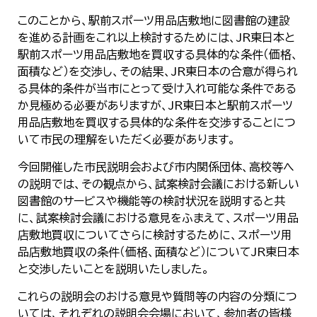
한국어
このことから、駅前スポーツ用品店敷地に図書館の建設
简体中文
繁體中文
を進める計画をこれ以上検討するためには、JR東日本と
駅前スポーツ用品店敷地を買収する具体的な条件（価格、
面積など）を交渉し、その結果、JR東日本の合意が得られ
る具体的条件が当市にとって受け入れ可能な条件である
か見極める必要がありますが、JR東日本と駅前スポーツ
用品店敷地を買収する具体的な条件を交渉することにつ
いて市民の理解をいただく必要があります。
今回開催した市民説明会および市内関係団体、高校等へ
の説明では、その観点から、試案検討会議における新しい
図書館のサービスや機能等の検討状況を説明すると共
に、試案検討会議における意見をふまえて、スポーツ用品
店敷地買収についてさらに検討するために、スポーツ用
品店敷地買収の条件（価格、面積など）についてJR東日本
と交渉したいことを説明いたしました。
これらの説明会のおける意見や質問等の内容の分類につ
いては、それぞれの説明会会場において、参加者の皆様