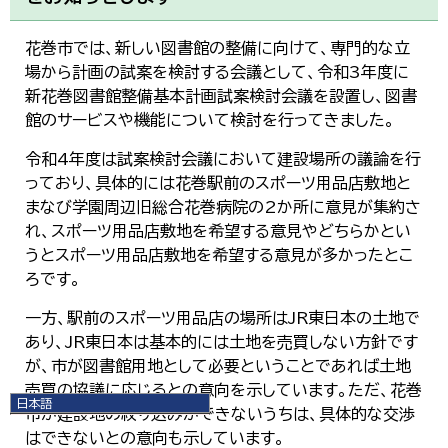
花巻市では、新しい図書館の整備に向けて、専門的な立
場から計画の試案を検討する会議として、令和3年度に
新花巻図書館整備基本計画試案検討会議を設置し、図書
館のサービスや機能について検討を行ってきました。
令和4年度は試案検討会議において建設場所の議論を行
っており、具体的には花巻駅前のスポーツ用品店敷地と
まなび学園周辺旧総合花巻病院の2か所に意見が集約さ
れ、スポーツ用品店敷地を希望する意見やどちらかとい
うとスポーツ用品店敷地を希望する意見が多かったとこ
ろです。
一方、駅前のスポーツ用品店の場所はJR東日本の土地で
あり、JR東日本は基本的には土地を売買しない方針です
が、市が図書館用地として必要ということであれば土地
売買の協議に応じるとの意向を示しています。ただ、花巻
日本語
市が建設地の絞り込みができないうちは、具体的な交渉
日本語
はできないとの意向も示しています。
English