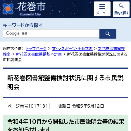
メニュー
目的で探す
キーワードから探す
現在の位置：
トップページ
>
文化・スポーツ・生涯学習
>
新花巻図書館整
備室
>
新花巻図書館整備基本計画
> 新花巻図書館整備検討状況に関する
市民説明会
新花巻図書館整備検討状況に関する市民説
明会
ページ番号1017131
更新日 令和5年5月12日
令和4年10月から開催した市民説明会等の結果
をお知らせします