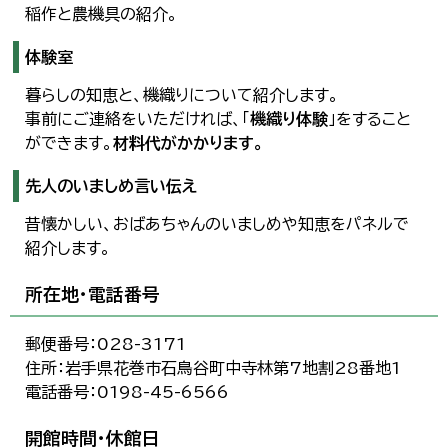
稲作と農機具の紹介。
한국어
简体中文
繁體中文
体験室
暮らしの知恵と、機織りについて紹介します。
事前にご連絡をいただければ、「
機織り体験
」をすること
ができます。
材料代がかかります。
先人のいましめ言い伝え
昔懐かしい、おばあちゃんのいましめや知恵をパネルで
紹介します。
所在地・電話番号
郵便番号：028-3171
住所：岩手県花巻市石鳥谷町中寺林第7地割28番地1
電話番号：0198-45-6566
開館時間・休館日