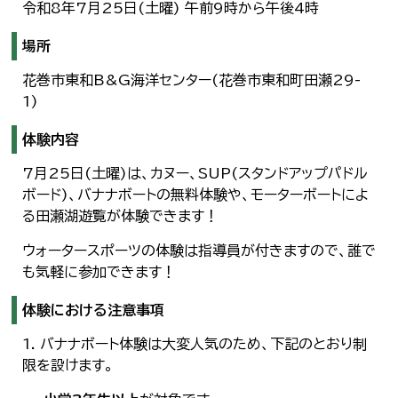
令和8年7月25日(土曜) 午前9時から午後4時
한국어
简体中文
場所
繁體中文
花巻市東和B&G海洋センター(花巻市東和町田瀬29-
1)
体験内容
7月25日(土曜)は、カヌー、SUP(スタンドアップパドル
ボード)、バナナボートの無料体験や、モーターボートによ
る田瀬湖遊覧が体験できます！
ウォータースポーツの体験は指導員が付きますので、誰で
も気軽に参加できます！
体験における注意事項
1. バナナボート体験は大変人気のため、下記のとおり制
限を設けます。