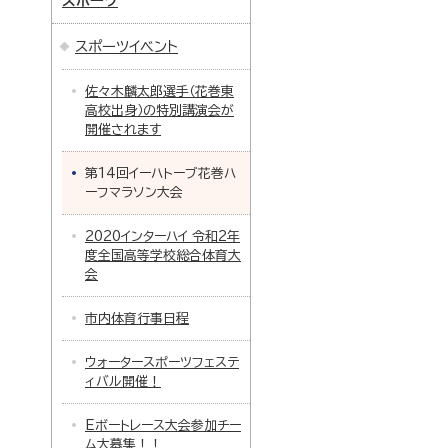
スポーツ
スポーツイベント
佐々木麟太郎選手（花巻東
高校出身）の特別講演会が
開催されます
第14回イーハトーブ花巻ハ
ーフマラソン大会
2020インターハイ 令和2年
度全国高等学校総合体育大
会
市内体育行事日程
ウォータースポーツフェステ
ィバル開催！
Eボートレース大会参加チー
ム大募集！！