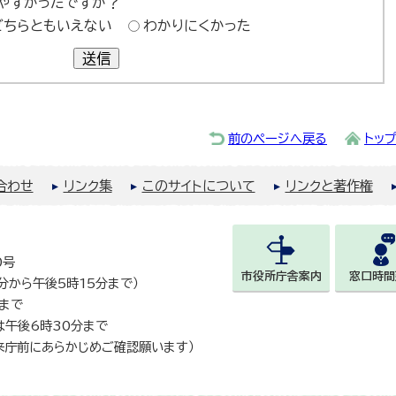
やすかったですか？
どちらともいえない
わかりにくかった
送信
前のページへ戻る
トッ
合わせ
リンク集
このサイトについて
リンクと著作権
0号
市役所庁舎案内
窓口時間
0分から午後5時15分まで）
まで
は午後6時30分まで
来庁前にあらかじめご確認願います）