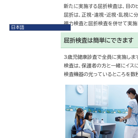
新たに実施する屈折検査は、目の
屈折は、正視・遠視・近視・乱視に
視力検査と屈折検査を併せて実施
日本語
日本語
屈折検査は簡単にできます
English
한국어
简体中文
3歳児健康診査で全員に実施しま
繁體中文
検査は、保護者の方と一緒にイス
検査機器の光っているところを数