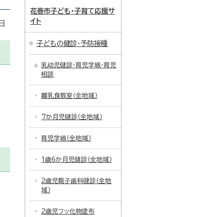
花巻市子ども・子育て応援サ
イト
日
子どもの健診・予防接種
乳幼児健診・育児学級・育児
相談
離乳食教室（全地域）
7か月児健診（全地域）
育児学級（全地域）
1歳6か月児健診（全地域）
2歳児親子歯科健診（全地
域）
2歳児フッ化物塗布