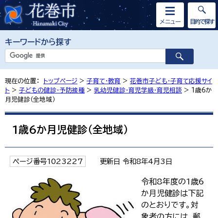
メニュー
目的で探す
キーワードから探す
現在の位置：
トップページ
>
子育て・教育
>
花巻市子ども・子育て応援サイ
ト
>
子どもの健診・予防接種
>
乳幼児健診・育児学級・育児相談
> 1歳6か
月児健診（全地域）
1歳6か月児健診（全地域）
ページ番号1023227
更新日 令和8年4月3日
令和8年度の1歳6
か月児健診は下記
のとおりです。対
象者の方には、郵