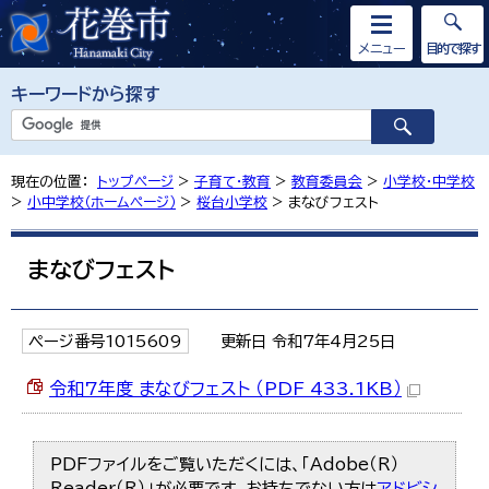
メニュー
目的で探す
キーワードから探す
現在の位置：
トップページ
>
子育て・教育
>
教育委員会
>
小学校・中学校
>
小中学校（ホームページ）
>
桜台小学校
> まなびフェスト
まなびフェスト
ページ番号1015609
更新日 令和7年4月25日
令和7年度 まなびフェスト （PDF 433.1KB）
PDFファイルをご覧いただくには、「Adobe（R）
Reader（R）」が必要です。お持ちでない方は
アドビシ