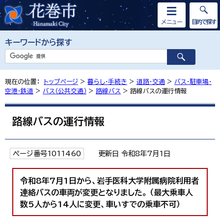
メニュー
目的で探す
キーワードから探す
現在の位置：
トップページ
>
暮らし・手続き
>
道路・交通
>
バス・駐車場・
空港・鉄道
>
バス（公共交通）
>
路線バス
> 路線バスの運行情報
路線バスの運行情報
ページ番号1011460
更新日 令和8年7月1日
令和8年7月1日から、岩手医科大学附属病院利用者
連絡バスの車両が変更となりました。 （最大乗車人
数5人から14人に変更、車いすでの乗車不可）