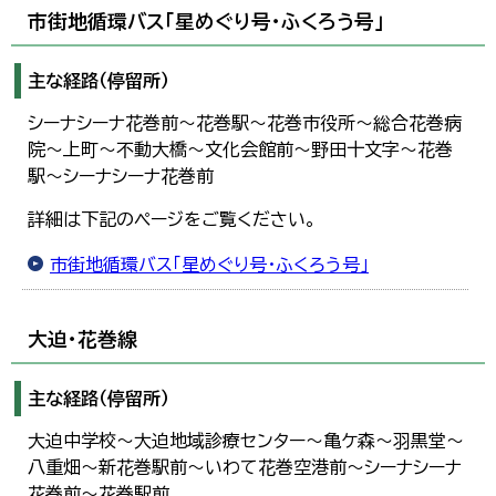
한국어
市街地循環バス「星めぐり号・ふくろう号」
简体中文
繁體中文
主な経路（停留所）
シーナシーナ花巻前～花巻駅～花巻市役所～総合花巻病
院～上町～不動大橋～文化会館前～野田十文字～花巻
駅～シーナシーナ花巻前
詳細は下記のページをご覧ください。
市街地循環バス「星めぐり号・ふくろう号」
大迫・花巻線
主な経路（停留所）
大迫中学校～大迫地域診療センター～亀ケ森～羽黒堂～
八重畑～新花巻駅前～いわて花巻空港前～シーナシーナ
花巻前～花巻駅前