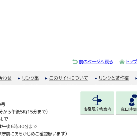
前のページへ戻る
トッ
合わせ
リンク集
このサイトについて
リンクと著作権
0号
市役所庁舎案内
窓口時間
0分から午後5時15分まで）
まで
は午後6時30分まで
来庁前にあらかじめご確認願います）