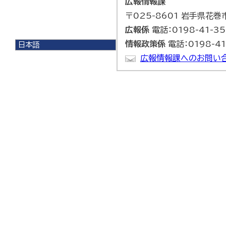
広報情報課
〒025-8601 岩手県花
広報係
電話：0198-41-3
情報政策係
電話：0198-41
日本語
日本語
広報情報課へのお問い
English
한국어
简体中文
繁體中文