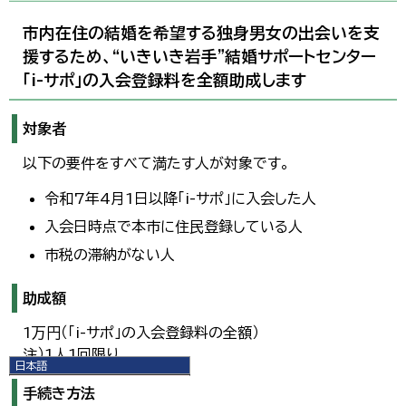
市内在住の結婚を希望する独身男女の出会いを支
援するため、“いきいき岩手”結婚サポートセンター
「i-サポ」の入会登録料を全額助成します
対象者
以下の要件をすべて満たす人が対象です。
令和7年4月1日以降「i-サポ」に入会した人
入会日時点で本市に住民登録している人
市税の滞納がない人
助成額
1万円（「i-サポ」の入会登録料の全額）
注）1人1回限り
日本語
日本語
手続き方法
English