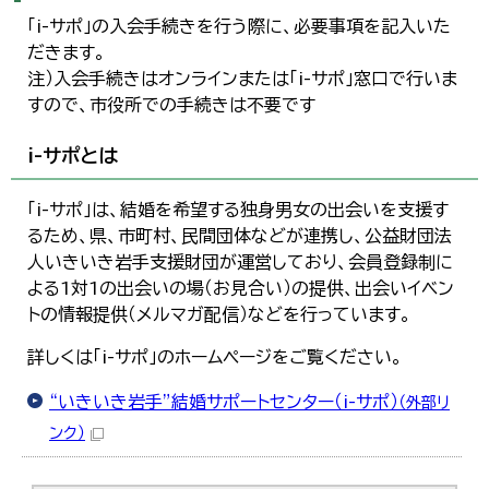
한국어
「i-サポ」の入会手続きを行う際に、必要事項を記入いた
简体中文
だきます。
繁體中文
注）入会手続きはオンラインまたは「i-サポ」窓口で行いま
すので、市役所での手続きは不要です
i-サポとは
「i-サポ」は、結婚を希望する独身男女の出会いを支援す
るため、県、市町村、民間団体などが連携し、公益財団法
人いきいき岩手支援財団が運営しており、会員登録制に
よる1対1の出会いの場（お見合い）の提供、出会いイベン
トの情報提供（メルマガ配信）などを行っています。
詳しくは「i-サポ」のホームページをご覧ください。
“いきいき岩手”結婚サポートセンター（i-サポ）
（外部リ
ンク）