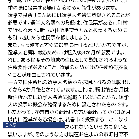
引っ越しをすると住所が変わります。住所が変わると、選
挙の際に投票する場所が変わる可能性があります。
選挙で投票するためには選挙人名簿に登録されることが
必要です。選挙人名簿への登録は、住民票がある市町村
で行われます。新しい住所地できちんと投票するために
も引っ越したら住民票を移しましょう。
また、引っ越すとすぐに選挙に行けると思いがちですが、
選挙人名簿に載るためには転入後3か月が必要です。こ
れは、ある程度その地域の住民として認知されるような
住所要件が必要なこと、選挙のためだけの住所移転を防
ぐことが理由とされています。
一方で旧住所地の選挙人名簿から抹消されるのは転出し
てから4か月後とされています。これは、転出後3か月は
新住所地では選挙人名簿に掲載されないことから、選挙
人の投票の機会を確保するために設定されたものです。
したがって、花巻市から転出した方が転出してから3か月
以内に選挙がある場合は、花巻市で投票することになり
日本語
ます。転出後で花巻市まで来られないという方も多いと
日本語
思いますが、そのような方は現在お住まいの市町村で不
English