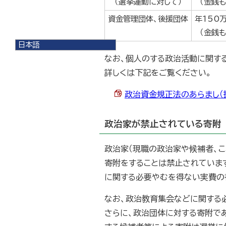
（選挙運動に対して）
（金銭も
資金管理団体、後援団体
年150
（金銭も
日本語
日本語
なお、個人のする政治活動に関する
English
詳しくは下記をご覧ください。
한국어
简体中文
政治資金規正法のあらまし（抜粋）
繁體中文
政治家が禁止されている寄附
政治家（現職の政治家や候補者、
寄附をすることは禁止されていま
に関する必要やむを得ない実費の
なお、政治教育集会などに関する
さらに、政治団体に対する寄附で