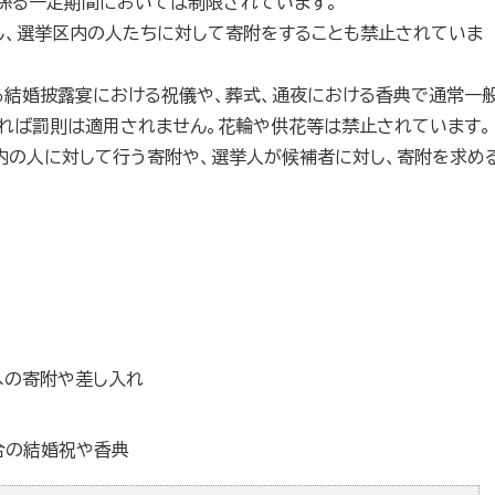
係る一定期間においては制限されています。
し、選挙区内の人たちに対して寄附をすることも禁止されていま
る結婚披露宴における祝儀や、葬式、通夜における香典で通常一
れば罰則は適用されません。花輪や供花等は禁止されています。
内の人に対して行う寄附や、選挙人が候補者に対し、寄附を求め
例
への寄附や差し入れ
合の結婚祝や香典