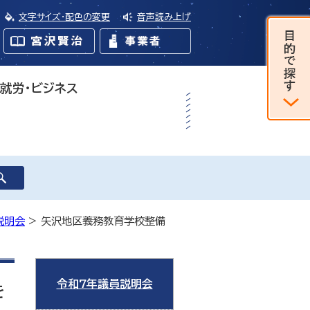
文字サイズ・配色の変更
音声読み上げ
・就労・ビジネス
説明会
> 矢沢地区義務教育学校整備
令和7年議員説明会
を