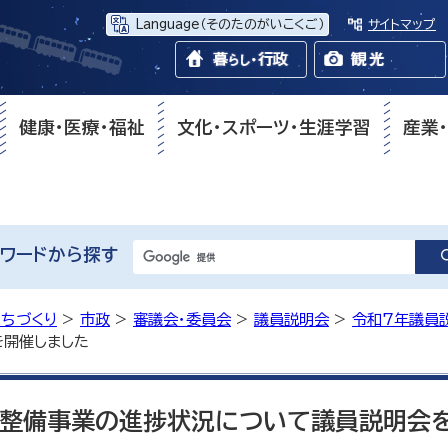
Language
（そのたのがいこくご）
サイトマップ
健康・医療・福祉
文化・スポーツ・生涯学習
産業
ワードから探す
まちづくり
>
市政
>
審議会・委員会
>
議員説明会
>
令和7年議員
を開催しました
整備事業の進捗状況について議員説明会