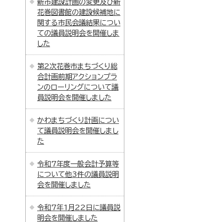
新市建設計画の変更及び新
花巻図書館の建設候補地に
関する市民会議結果につい
ての議員説明会を開催しま
した
第2次花巻市まちづくり総
合計画前期アクションプラ
ンのローリングについて議
員説明会を開催しました
かわまちづくり計画につい
て議員説明会を開催しまし
た
令和7年度一般会計予算等
について他3件の議員説明
会を開催しました
令和7年1月22日に議員説
明会を開催しました