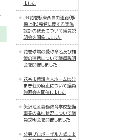
ました
JR花巻駅東西自由通路（駅
橋上化）整備に関する実施
設計の概要について議員説
明会を開催しました
花巻球場の愛称命名及び施
策の連携について議員説明
会を開催しました
花巻市養護老人ホームはな
まき荘の廃止について議員
説明会を開催しました
矢沢地区義務教育学校整備
事業の進捗状況について議
員説明会を開催しました
公募プロポーザル方式によ