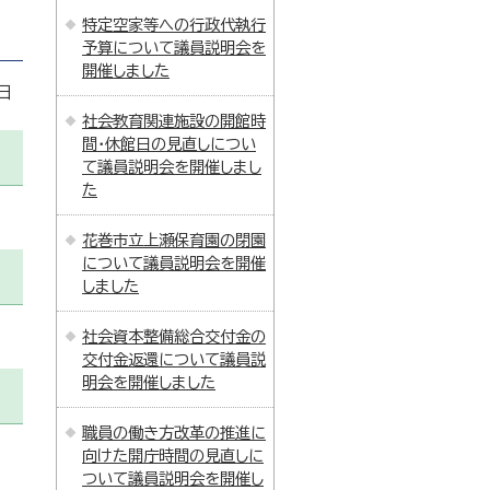
特定空家等への行政代執行
予算について議員説明会を
開催しました
日
社会教育関連施設の開館時
間・休館日の見直しについ
て議員説明会を開催しまし
た
花巻市立上瀬保育園の閉園
について議員説明会を開催
しました
社会資本整備総合交付金の
交付金返還について議員説
明会を開催しました
職員の働き方改革の推進に
向けた開庁時間の見直しに
ついて議員説明会を開催し