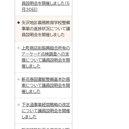
員説明会を開催しました（5
月30日）
矢沢地区義務教育学校整備
事業の進捗状況について議
員説明会を開催しました
上町商店街振興組合所有の
アーケード点検調査への支
援について議員説明会を開
催しました
新花巻図書館整備基本計画
案について議員説明会を開
催しました
下水道事業経営戦略の改定
について議員説明会を開催
しました