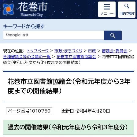
メニュー
目的で探す
キーワードから探す
現在の位置：
トップページ
>
市政・まちづくり
>
市政
>
審議会・委員会
>
各種審議会等の会議の一覧
>
花巻市立図書館協議会
> 花巻市立図書館協
議会（令和元年度から3年度までの開催結果）
花巻市立図書館協議会（令和元年度から3年
度までの開催結果）
ページ番号1010750
更新日 令和4年4月20日
過去の開催結果（令和元年度から令和3年度分）