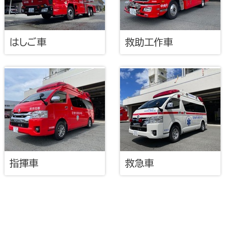
はしご車
救助工作車
指揮車
救急車