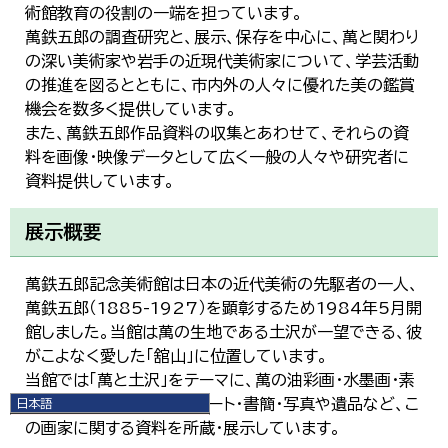
術館教育の役割の一端を担っています。
萬鉄五郎の調査研究と、展示、保存を中心に、萬と関わり
の深い美術家や岩手の近現代美術家について、学芸活動
の推進を図るとともに、市内外の人々に優れた美の鑑賞
機会を数多く提供しています。
また、萬鉄五郎作品資料の収集とあわせて、それらの資
料を画像・映像データとして広く一般の人々や研究者に
資料提供しています。
展示概要
萬鉄五郎記念美術館は日本の近代美術の先駆者の一人、
萬鉄五郎（1885-1927）を顕彰するため1984年5月開
館しました。当館は萬の生地である土沢が一望できる、彼
がこよなく愛した「舘山」に位置しています。
当館では「萬と土沢」をテーマに、萬の油彩画・水墨画・素
描などの作品にあわせ、ノート・書簡・写真や遺品など、こ
日本語
日本語
の画家に関する資料を所蔵・展示しています。
English