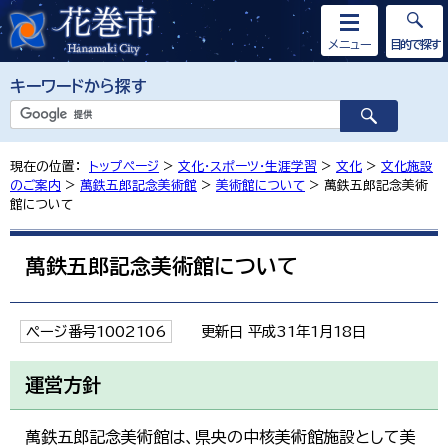
メニュー
目的で探す
キーワードから探す
現在の位置：
トップページ
>
文化・スポーツ・生涯学習
>
文化
>
文化施設
のご案内
>
萬鉄五郎記念美術館
>
美術館について
> 萬鉄五郎記念美術
館について
萬鉄五郎記念美術館について
ページ番号1002106
更新日 平成31年1月18日
運営方針
萬鉄五郎記念美術館は、県央の中核美術館施設として美