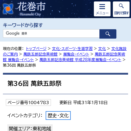
メニュー
目的で探す
キーワードから探す
現在の位置：
トップページ
>
文化・スポーツ・生涯学習
>
文化
>
文化施設
のご案内
>
萬鉄五郎記念美術館
>
展覧会・イベント
>
萬鉄五郎記念美術
館 展覧会・イベント
>
萬鉄五郎記念美術館 平成28年度展覧会・イベント
>
第36回 萬鉄五郎祭
第36回 萬鉄五郎祭
ページ番号1004783
更新日 平成31年1月18日
イベントカテゴリ：
歴史・文化
開催エリア：東和地域