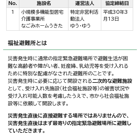
No.
施設名
運営法人
協定締結日
1
小規模多機能型居宅
特定非営利活
平成30年3
介護事業所
動法人
月13日
なごみホームうきた
ゆう・ゆう
福祉避難所とは
災害発生時に通常の指定緊急避難場所で避難生活が困
難な高齢者や障がい者、妊産婦、乳幼児等を受け入れる
ために特別な配慮がなされた避難所のことです。
災害発生時に必要に応じて開設される
二次的な避難施設
として、受け入れ先施設（社会福祉施設等）の被害状況や
受け入れ可能人数を考慮したうえで、市から社会福祉施
設等に依頼して開設します。
災害発生直後に直接避難する場所ではありませんので、
災害発生直後はまず最寄りの指定緊急避難場所に避難し
ていただきます。