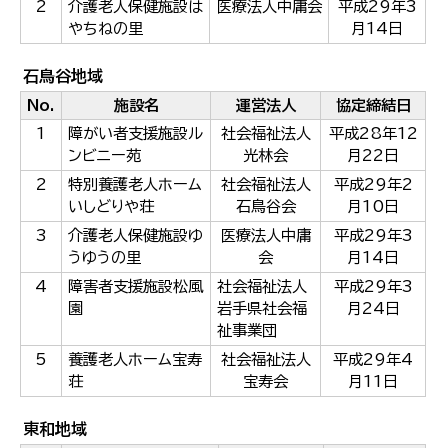
2
介護老人保健施設は
医療法人中庸会
平成29年3
やちねの里
月14日
石鳥谷地域
No.
施設名
運営法人
協定締結日
1
障がい者支援施設ル
社会福祉法人
平成28年12
ンビニー苑
光林会
月22日
2
特別養護老人ホーム
社会福祉法人
平成29年2
いしどりや荘
石鳥谷会
月10日
3
介護老人保健施設ゆ
医療法人中庸
平成29年3
うゆうの里
会
月14日
4
障害者支援施設松風
社会福祉法人
平成29年3
園
岩手県社会福
月24日
祉事業団
5
養護老人ホーム宝寿
社会福祉法人
平成29年4
荘
宝寿会
月11日
東和地域