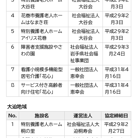
한국어
大谷荘
大谷会
月3日
简体中文
4
花巻市養護老人ホー
社会福祉法人
平成29年2
繁體中文
ムはなまき荘
大谷会
月3日
5
特別養護老人ホーム
社会福祉法人
平成29年2
アイリス花巻
大谷会
月3日
6
障害者支援施設やさ
社会福祉法人
平成29年3
わの園
岩手県社会福
月24日
祉事業団
7
看護小規模多機能型
一般社団法人
平成31年4
居宅介護「花心」
恵幸会
月16日
8
サービス付き高齢者
一般社団法人
平成31年4
向け住宅「花心」
恵幸会
月16日
大迫地域
No.
施設名
運営法人
協定締結日
1
特別養護老人ホーム
社会福祉法人大
平成29年2
桐の里
迫桐寿会
月27日