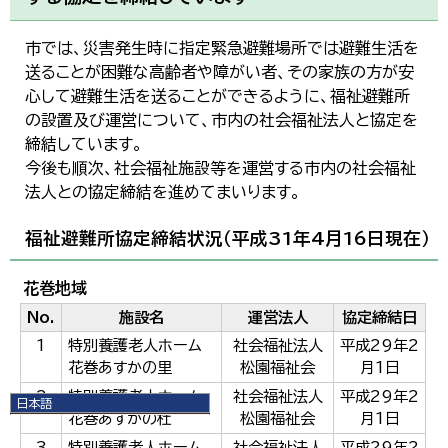
市では、災害発生時に指定緊急避難場所では避難生活を
送ることが困難な高齢者や障がい者、その家族の方が安
心して避難生活を送ることができるように、福祉避難所
の設置及び運営について、市内の社会福祉法人と協定を
締結しています。
今後も順次、社会福祉施設等を運営する市内の社会福祉
法人との協定締結を進めてまいります。
福祉避難所協定締結状況（平成31年4月16日現在）
花巻地域
No.
施設名
運営法人
協定締結日
1
特別養護老人ホーム
社会福祉法人
平成29年2
花巻あすかの里
松園福祉会
月1日
2
特別養護老人ホーム
社会福祉法人
平成29年2
日本語
花巻あすかの杜
松園福祉会
月1日
日本語
English
3
特別養護老人ホーム
社会福祉法人
平成29年2