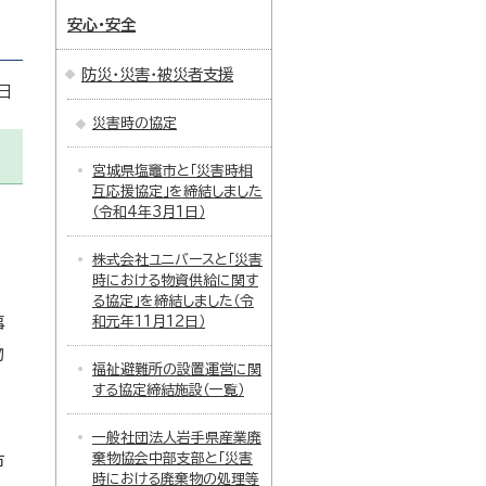
安心・安全
防災・災害・被災者支援
日
災害時の協定
宮城県塩竈市と「災害時相
互応援協定」を締結しました
（令和4年3月1日）
株式会社ユニバースと「災害
時における物資供給に関す
る協定」を締結しました（令
事
和元年11月12日）
物
福祉避難所の設置運営に関
する協定締結施設（一覧）
一般社団法人岩手県産業廃
棄物協会中部支部と「災害
市
時における廃棄物の処理等