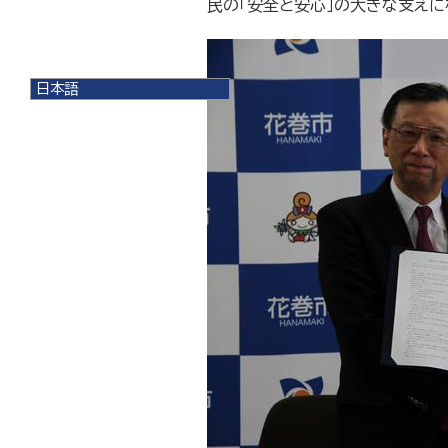
民の「安全と安心」の大きな支えに
日本語
日本語
English
한국어
简体中文
繁體中文