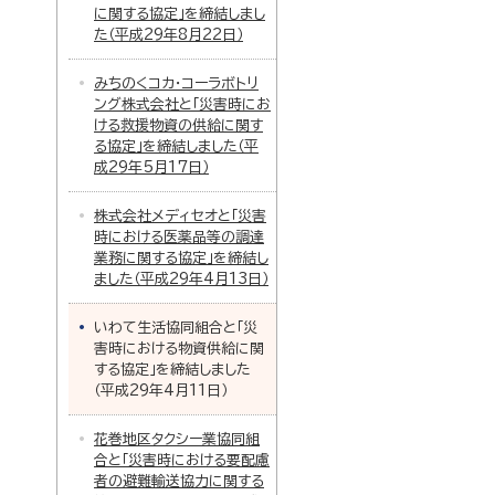
に関する協定」を締結しまし
た（平成29年8月22日）
みちのくコカ・コーラボトリ
ング株式会社と「災害時にお
ける救援物資の供給に関す
る協定」を締結しました（平
成29年5月17日）
株式会社メディセオと「災害
時における医薬品等の調達
業務に関する協定」を締結し
ました（平成29年4月13日）
いわて生活協同組合と「災
害時における物資供給に関
する協定」を締結しました
（平成29年4月11日）
花巻地区タクシー業協同組
合と「災害時における要配慮
者の避難輸送協力に関する