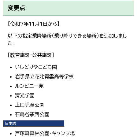
変更点
【令和7年11月1日から】
以下の指定乗降場所（乗り降りできる場所）を追加しまし
た。
［教育施設・公共施設］
いしどりやこども園
岩手県立花北青雲高等学校
ルンビニー苑
清光学園
上口児童公園
石鳥谷駅西公園
日本語
上町公園
日本語
戸塚森森林公園・キャンプ場
English