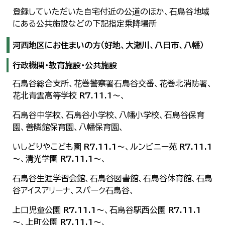
登録していただいた自宅付近の公道のほか、石鳥谷地域
にある公共施設などの下記指定乗降場所
河西地区にお住まいの方（好地、大瀬川、八日市、八幡）
行政機関・教育施設・公共施設
石鳥谷総合支所、花巻警察署石鳥谷交番、花巻北消防署、
花北青雲高等学校
R7.11.1～
、
石鳥谷中学校、石鳥谷小学校、八幡小学校、石鳥谷保育
園、善隣館保育園、八幡保育園、
いしどりやこども園
R7.11.1～
、ルンビニー苑
R7.11.1
～
、清光学園
R7.11.1～
、
石鳥谷生涯学習会館、石鳥谷図書館、石鳥谷体育館、石鳥
谷アイスアリーナ、スパーク石鳥谷、
上口児童公園
R7.11.1～
、石鳥谷駅西公園
R7.11.1
～
、上町公園
R7.11.1～
、