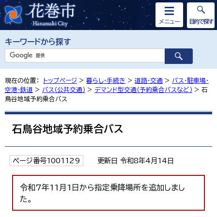
メニュー
目的で探す
キーワードから探す
現在の位置：
トップページ
>
暮らし・手続き
>
道路・交通
>
バス・駐車場・
空港・鉄道
>
バス（公共交通）
>
デマンド型交通（予約乗合バスなど）
> 石
鳥谷地域予約乗合バス
石鳥谷地域予約乗合バス
ページ番号1001129
更新日 令和8年4月14日
令和7年11月1日から指定乗降場所を追加しまし
た。