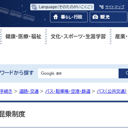
Language
（そのたのがいこくご）
サイトマップ
健康・医療・福祉
文化・スポーツ・生涯学習
産業
ワードから探す
・手続き
>
道路・交通
>
バス・駐車場・空港・鉄道
>
バス（公共交通）
混乗制度