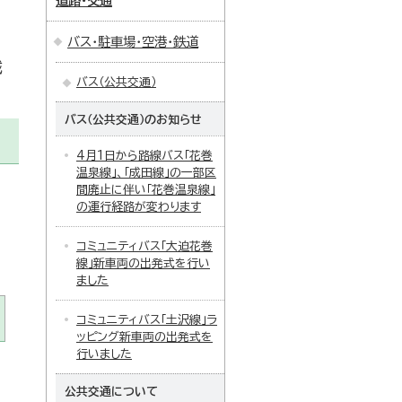
道路・交通
バス・駐車場・空港・鉄道
域
バス（公共交通）
バス（公共交通）のお知らせ
4月1日から路線バス「花巻
温泉線」、「成田線」の一部区
間廃止に伴い「花巻温泉線」
の運行経路が変わります
コミュニティバス「大迫花巻
線」新車両の出発式を行い
ました
コミュニティバス「土沢線」ラ
ッピング新車両の出発式を
行いました
公共交通について