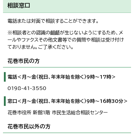
한국어
相談窓口
简体中文
繁體中文
電話または対面で相談することができます。
※相談者との認識の齟齬が生じないようにするため、メ
ールやファクスその他文書等での質問や相談は受け付け
ておりません。ご了承ください。
花巻市民の方
電話＜月～金（祝日、年末年始を除く）9時～17時＞
0198-41-3550
窓口＜月～金（祝日、年末年始を除く）9時～16時30分＞
花巻市役所 新館1階 市民生活総合相談センター
花巻市民以外の方