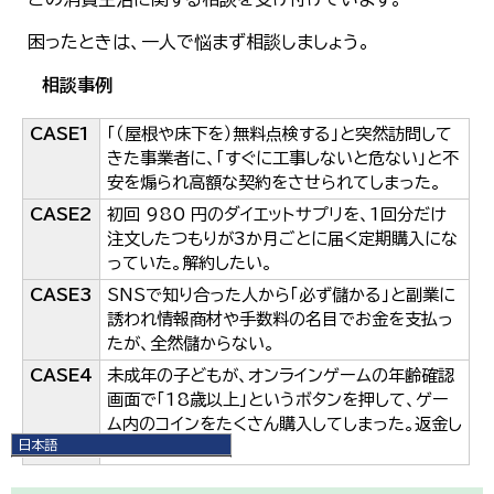
困ったときは、一人で悩まず相談しましょう。
相談事例
CASE1
「（屋根や床下を）無料点検する」と突然訪問して
きた事業者に、「すぐに工事しないと危ない」と不
安を煽られ高額な契約をさせられてしまった。
CASE2
初回 980 円のダイエットサプリを、1回分だけ
注文したつもりが3か月ごとに届く定期購入にな
っていた。解約したい。
CASE3
SNSで知り合った人から「必ず儲かる」と副業に
誘われ情報商材や手数料の名目でお金を支払っ
たが、全然儲からない。
CASE4
未成年の子どもが、オンラインゲームの年齢確認
画面で「18歳以上」というボタンを押して、ゲー
ム内のコインをたくさん購入してしまった。返金し
日本語
てもらえないか。
日本語
English