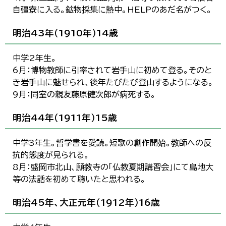
自彊寮に入る。鉱物採集に熱中。HELPのあだ名がつく。
明治43年（1910年）14歳
中学2年生。
6月：博物教師に引率されて岩手山に初めて登る。そのと
き岩手山に魅せられ、後年たびたび登山するようになる。
9月：同室の親友藤原健次郎が病死する。
明治44年（1911年）15歳
中学3年生。哲学書を愛読。短歌の創作開始。教師への反
抗的態度が見られる。
8月：盛岡市北山、願教寺の「仏教夏期講習会」にて島地大
等の法話を初めて聴いたと思われる。
明治45年、大正元年（1912年）16歳