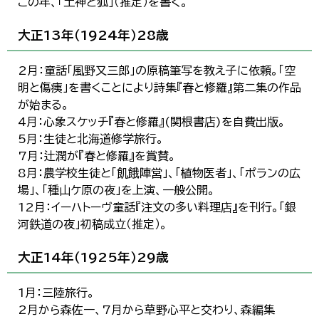
この年、「土神と狐」（推定）を書く。
大正13年（1924年）28歳
2月：童話「風野又三郎」の原稿筆写を教え子に依頼。「空
明と傷痍」を書くことにより詩集『春と修羅』第二集の作品
が始まる。
4月：心象スケッチ『春と修羅』(関根書店)を自費出版。
5月：生徒と北海道修学旅行。
7月：辻潤が『春と修羅』を賞賛。
8月：農学校生徒と「飢餓陣営」、「植物医者」、「ポランの広
場」、「種山ケ原の夜」を上演、一般公開。
12月：イーハトーヴ童話『注文の多い料理店』を刊行。「銀
河鉄道の夜」初稿成立（推定）。
大正14年（1925年）29歳
1月：三陸旅行。
2月から森佐一、7月から草野心平と交わり、森編集