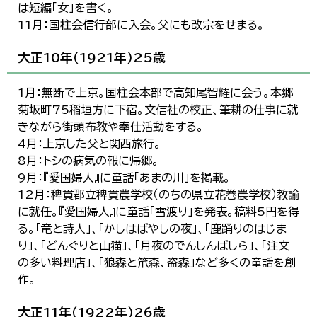
は短編「女」を書く。
11月：国柱会信行部に入会。父にも改宗をせまる。
大正10年（1921年）25歳
1月：無断で上京。国柱会本部で高知尾智耀に会う。本郷
菊坂町75稲垣方に下宿。文信社の校正、筆耕の仕事に就
きながら街頭布教や奉仕活動をする。
4月：上京した父と関西旅行。
8月：トシの病気の報に帰郷。
9月：『愛国婦人』に童話「あまの川」を掲載。
12月：稗貫郡立稗貫農学校（のちの県立花巻農学校）教諭
に就任。『愛国婦人』に童話「雪渡り」を発表。稿料5円を得
る。「竜と詩人」、「かしはばやしの夜」、「鹿踊りのはじま
り」、「どんぐりと山猫」、「月夜のでんしんばしら」、「注文
の多い料理店」、「狼森と笊森、盗森」など多くの童話を創
作。
大正11年（1922年）26歳