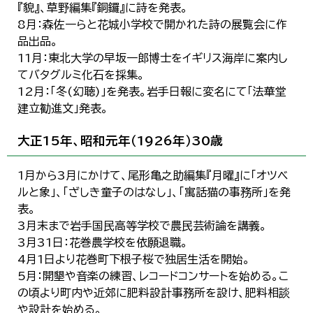
『貌』、草野編集『銅鑼』に詩を発表。
8月：森佐一らと花城小学校で開かれた詩の展覧会に作
品出品。
11月：東北大学の早坂一郎博士をイギリス海岸に案内し
てバタグルミ化石を採集。
12月：「冬(幻聴)」を発表。岩手日報に変名にて「法華堂
建立勧進文」発表。
大正15年、昭和元年（1926年）30歳
1月から3月にかけて、尾形亀之助編集『月曜』に「オツベ
ルと象」、「ざしき童子のはなし」、「寓話猫の事務所」を発
表。
3月末まで岩手国民高等学校で農民芸術論を講義。
3月31日：花巻農学校を依願退職。
4月1日より花巻町下根子桜で独居生活を開始。
5月：開墾や音楽の練習、レコードコンサートを始める。こ
の頃より町内や近郊に肥料設計事務所を設け、肥料相談
や設計を始める。