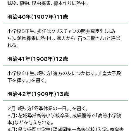
鉱物、植物、昆虫採集、標本作りに熱中。
한국어
简体中文
繁體中文
明治40年（1907年）11歳
小学校5年生。担任はクリスチャンの照井真臣乳（まみ
ち）。鉱物採集に熱中し、家人から「石っこ賢さん」と呼ば
れる。
明治41年（1908年）12歳
小学校6年生。綴り方「遠方の友につかはす。」「皇太子殿
下を拝す。」を書く。
明治42年（1909年）13歳
2月：綴り方「冬季休業の一日。」を書く。
3月：花城尋常高等小学校卒業、成績優等で「高等小学読
本」などを与えられる。
4月：県立盛岡中学校（現盛岡第一高等学校）入学。寄宿舎