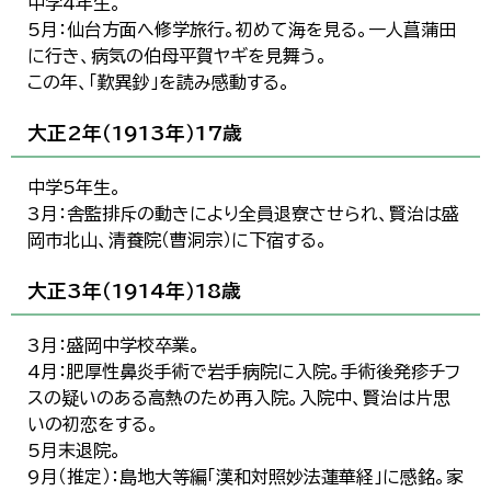
中学4年生。
5月：仙台方面へ修学旅行。初めて海を見る。一人菖蒲田
に行き、病気の伯母平賀ヤギを見舞う。
この年、「歎異鈔」を読み感動する。
大正2年（1913年）17歳
中学5年生。
3月：舎監排斥の動きにより全員退寮させられ、賢治は盛
岡市北山、清養院（曹洞宗）に下宿する。
大正3年（1914年）18歳
3月：盛岡中学校卒業。
4月：肥厚性鼻炎手術で岩手病院に入院。手術後発疹チフ
スの疑いのある高熱のため再入院。入院中、賢治は片思
いの初恋をする。
5月末退院。
9月（推定）：島地大等編「漢和対照妙法蓮華経」に感銘。家