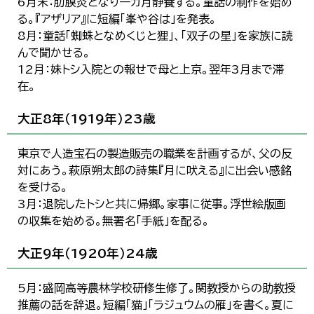
6月末：肋膜炎となり一カ月静養する。童話の制作を始め
る。『アザリア』に短編「峯や谷は」を発表。
8月：童話「蜘蛛となめくじと狸」、「双子の星」を家族に読
んで聞かせる。
12月：妹トシ入院との報せで母と上京。翌年3月まで滞
在。
大正8年（1919年）23歳
東京で人造宝石の製造販売の職業を計画するが、父の反
対にあう。萩原朔太郎の詩集『月に吠える』に出会い感銘
を受ける。
3月：退院したトシと共に帰郷。家事に従事。浮世絵版画
の収集を始める。無署名「手紙」を配る。
大正9年（1920年）24歳
5月：盛岡高等農林学校研修生修了。関教授からの助教授
推薦の話を辞退。短編「猫」「ラジュウムの雁」を書く。夏に