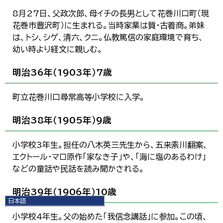
8月27日、父政次郎、母イチの長男として花巻川口町（現
花巻市豊沢町）に生まれる。当時家業は質・古着商。弟妹
は、トシ、シゲ、清六、クニ。仏教篤信の家庭環境で育ち、
幼い時より経文に親しむ。
明治36年（1903年）7歳
町立花巻川口尋常高等小学校に入学。
明治38年（1905年）9歳
小学校3年生。担任の八木英三先生から、五来素川翻案、
エクトール・マロ原作「家なき子」や、「海に塩のあるわけ」
などの童話や民話を読み聞かされる。
明治39年（1906年）10歳
日本語
日本語
小学校4年生。父の始めた「我信念講話」に参加。この頃、
English