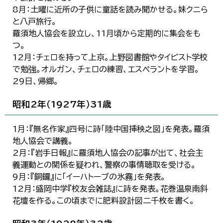
8月：土曜に近所の子供に童話を読み聞かせる。妹クニら
と八戸旅行。
羅須地人協会を設立し、11月頃から定期的に集会をも
つ。
12月：チェロを持って上京。上野図書館やタイピスト学校
で勉強。オルガン、チェロの練習、エスペラントを学習。
29日、帰郷。
昭和2年（1927年）31歳
1月：『無名作家』四号に詩「陸中国挿秧之図」を発表。羅須
地人協会で講義。
2月：『岩手日報』に羅須地人協会の記事が出て、社会主
義運動との関係を疑われ、警察の事情聴取を受ける。
9月：『銅鑼』に「イーハトーブの氷霧」を発表。
12月：盛岡中学『校友会雑誌』に詩を発表。花巻温泉南斜
花壇を作る。この頃までに肥料設計図二千枚を書く。