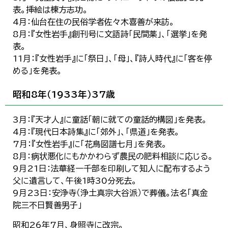
表。挿絵は棟方志功。
4月：仙台在住の民俗学者佐々木喜善が来訪。
8月：『女性岩手』創刊号に文語詩「民間薬」、「選挙」を発
表。
11月：『女性岩手』に「祭日」、「母」、『詩人時代』に「客を停
める」を発表。
昭和8年（1933年）37歳
3月：『天才人』に童話「朝に就ての童話的構図」を発表。
4月：『現代日本詩集』に「郊外」、「県道」を発表。
7月：『女性岩手』に「花鳥図譜七月」を発表。
8月：病状悪化にもかかわらず農民の肥料相談に応じる。
9月21日：法華経一千部を印刷して知人に配布するよう
父に遺言して、午後1時30分死去。
9月23日：安浄寺（浄土真宗大谷派）で葬儀。法名「真金
院三不日賢善男子」
昭和26年7月、身照寺に改宗。