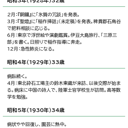
昭和3年（1928年）32歳
2月：『銅鑼』に「氷質の冗談」を発表。
3月：『聖燈』に「稲作挿話」（未定稿）を発表。稗貫郡石鳥谷
で肥料相談に応じる。
6月：東京で浮世絵や演劇鑑賞。伊豆大島旅行、「三原三
部」を書く。日照りで稲作指導に奔走。
12月：急性肺炎になる。
昭和4年（1929年）33歳
病臥続く。
4月：東北砕石工場主の鈴木東蔵が来訪、以後交際が始ま
る。病床に中国の詩人で、陸軍士官学校生が訪問。高等数
学を勉強。
昭和5年（1930年）34歳
病状やや回復し、園芸に熱中。