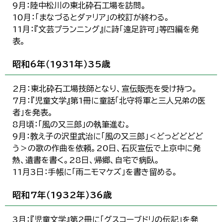
9月：陸中松川の東北砕石工場を訪問。
10月：「まなづるとダァリア」の校訂が終わる。
11月：『文芸プランニング』に詩「遠足許可」等四編を発
表。
昭和6年（1931年）35歳
2月：東北砕石工場技師となり、宣伝販売を受け持つ。
7月：『児童文学』第1冊に童話「北守将軍と三人兄弟の医
者」を発表。
8月頃：「風の又三郎」の執筆進む。
9月：教え子の沢里武治に「風の又三郎」＜どっどどどど
う＞の歌の作曲を依頼。20日、石灰宣伝で上京中に発
熱、遺書を書く。28日、帰郷、自宅で病臥。
11月3日：手帳に「雨ニモマケズ」を書き留める。
昭和7年（1932年）36歳
3月：『児童文学』第2冊に「グスコーブドリの伝記」を発