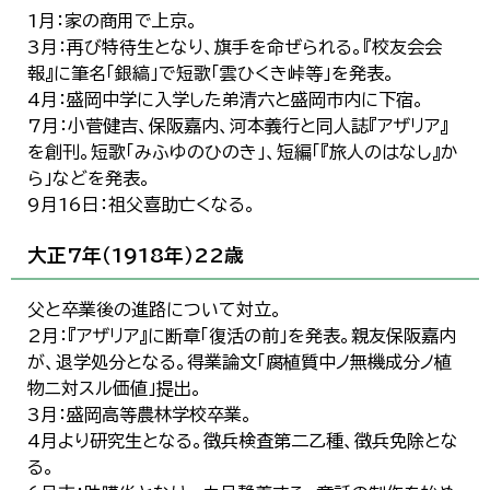
1月：家の商用で上京。
3月：再び特待生となり、旗手を命ぜられる。『校友会会
報』に筆名「銀縞」で短歌「雲ひくき峠等」を発表。
4月：盛岡中学に入学した弟清六と盛岡市内に下宿。
7月：小菅健吉、保阪嘉内、河本義行と同人誌『アザリア』
を創刊。短歌「みふゆのひのき」、短編「『旅人のはなし』か
ら」などを発表。
9月16日：祖父喜助亡くなる。
大正7年（1918年）22歳
父と卒業後の進路について対立。
2月：『アザリア』に断章「復活の前」を発表。親友保阪嘉内
が、退学処分となる。得業論文「腐植質中ノ無機成分ノ植
物ニ対スル価値」提出。
3月：盛岡高等農林学校卒業。
4月より研究生となる。徴兵検査第二乙種、徴兵免除とな
る。