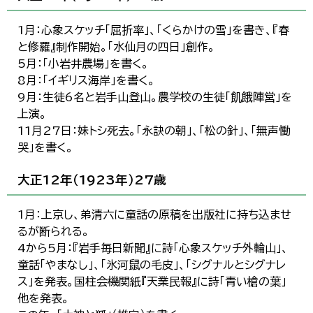
1月：心象スケッチ「屈折率」、「くらかけの雪」を書き、『春
と修羅』制作開始。「水仙月の四日」創作。
5月：「小岩井農場」を書く。
8月：「イギリス海岸」を書く。
9月：生徒6名と岩手山登山。農学校の生徒「飢餓陣営」を
上演。
11月27日：妹トシ死去。「永訣の朝」、「松の針」、「無声慟
哭」を書く。
大正12年（1923年）27歳
1月：上京し、弟清六に童話の原稿を出版社に持ち込ませ
るが断られる。
4から5月：『岩手毎日新聞』に詩「心象スケッチ外輪山」、
童話「やまなし」、「氷河鼠の毛皮」、「シグナルとシグナレ
ス」を発表。国柱会機関紙『天業民報』に詩「青い槍の葉」
他を発表。