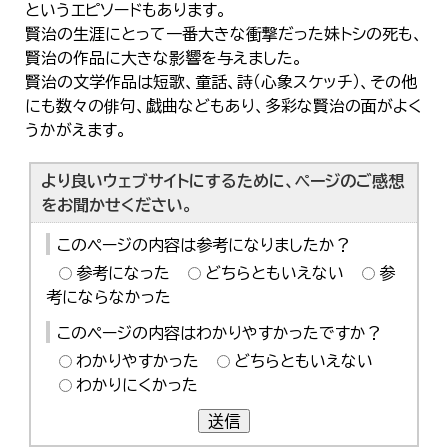
というエピソードもあります。
한국어
简体中文
賢治の生涯にとって一番大きな衝撃だった妹トシの死も、
繁體中文
賢治の作品に大きな影響を与えました。
賢治の文学作品は短歌、童話、詩（心象スケッチ）、その他
にも数々の俳句、戯曲などもあり、多彩な賢治の面がよく
うかがえます。
より良いウェブサイトにするために、ページのご感想
をお聞かせください。
このページの内容は参考になりましたか？
参考になった
どちらともいえない
参
考にならなかった
このページの内容はわかりやすかったですか？
わかりやすかった
どちらともいえない
わかりにくかった
送信