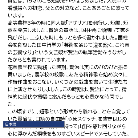
賢治は、15才のころ短歌を作りはじめました。入院中の
看護婦への初恋、父との対立など、ことあるごとに歌って
います。
高等農林3年の時に同人誌「アザリア」を発行し、短編、短
歌を発表しました。賢治の童話は、国柱会に傾倒して家を
飛びだし、上京した時にもっとも多く書かれました。国柱
会を創設した田中智学の「芸術を通じて道を説く、これ真
の芸術なり」という文芸観が賢治の執筆活動をうながし
たからとも言われています。
花巻農学校に勤務した時期、賢治は実にのびのびと振る
舞いました。農学校の校歌にあたる精神歌を始め次々に
作詩作曲をおこない、いくつかの戯曲を書いて生徒たち
に上演させたりしました。この時期は、賢治にとって、精
神的に起伏や振幅に富んだもっとも心豊かな時間でし
た。
この頃すでに、短歌という形式から離れることを自覚して
いた賢治は、口語の自由詩「心象スケッチ」を書きはじめ
日本語
ました。常に手帳と鉛筆を持って山野を駆け回りながら
日本語
心に浮かんだ模様をものすごいスピードでメモしていた、
English