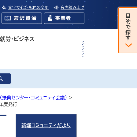
文字サイズ・配色の変更
音声読み上げ
・就労・ビジネス
（振興センター・コミュニティ会議）
>
3年度発行
新堀コミュニティだより