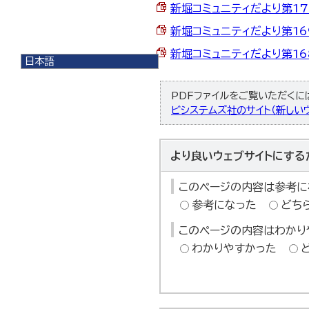
新堀コミュニティだより第170
新堀コミュニティだより第169号
新堀コミュニティだより第168
日本語
日本語
English
PDFファイルをご覧いただくには、
한국어
ビシステムズ社のサイト（新しいウ
简体中文
繁體中文
より良いウェブサイトにする
このページの内容は参考に
参考になった
どち
このページの内容はわかり
わかりやすかった