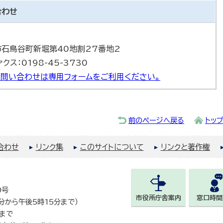
合わせ
巻市石鳥谷町新堀第40地割27番地2
ァクス：0198-45-3730
問い合わせは専用フォームをご利用ください。
前のページへ戻る
トッ
合わせ
リンク集
このサイトについて
リンクと著作権
0号
市役所庁舎案内
窓口時間
0分から午後5時15分まで）
まで