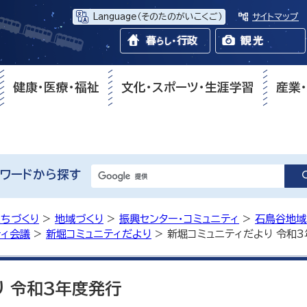
Language
（そのたのがいこくご）
サイトマップ
健康・医療・福祉
文化・スポーツ・生涯学習
産業
ワードから探す
まちづくり
>
地域づくり
>
振興センター・コミュニティ
>
石鳥谷地域
ティ会議
>
新堀コミュニティだより
> 新堀コミュニティだより 令和
り 令和3年度発行