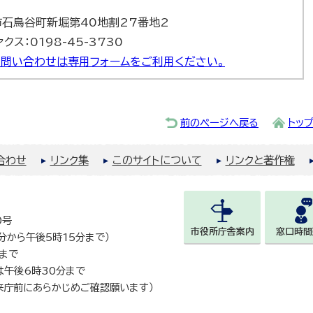
巻市石鳥谷町新堀第40地割27番地2
ァクス：0198-45-3730
問い合わせは専用フォームをご利用ください。
前のページへ戻る
トッ
合わせ
リンク集
このサイトについて
リンクと著作権
0号
市役所庁舎案内
窓口時間
0分から午後5時15分まで）
まで
は午後6時30分まで
来庁前にあらかじめご確認願います）