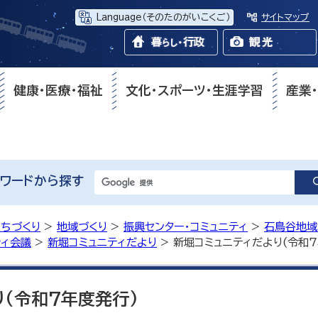
Language
（そのたのがいこくご）
サイトマップ
健康・医療・福祉
文化・スポーツ・生涯学習
産業
ワードから探す
まちづくり
>
地域づくり
>
振興センター・コミュニティ
>
石鳥谷地域
ティ会議
>
新堀コミュニティだより
> 新堀コミュニティだより(令和
(令和7年度発行)