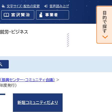
文字サイズ・配色の変更
音声読み上げ
・就労・ビジネス
（振興センター・コミュニティ会議）
>
7年度発行)
新堀コミュニティだより