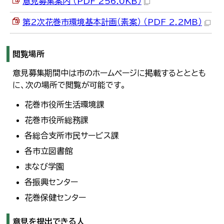
意見募集案内 （PDF 256.0KB）
한국어
简体中文
第2次花巻市環境基本計画（素案） （PDF 2.2MB）
繁體中文
閲覧場所
意見募集期間中は市のホームページに掲載するとととも
に、次の場所で閲覧が可能です。
花巻市役所生活環境課
花巻市役所総務課
各総合支所市民サービス課
各市立図書館
まなび学園
各振興センター
花巻保健センター
意見を提出できる人