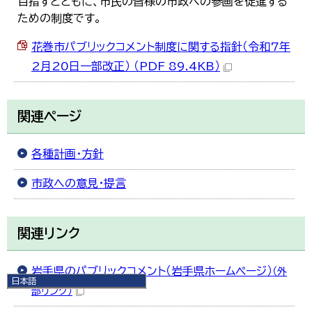
目指すとともに、市民の皆様の市政への参画を促進する
ための制度です。
花巻市パブリックコメント制度に関する指針（令和7年
2月20日一部改正） （PDF 89.4KB）
関連ページ
各種計画・方針
市政への意見・提言
関連リンク
岩手県のパブリックコメント（岩手県ホームページ）
（外
日本語
部リンク）
日本語
English