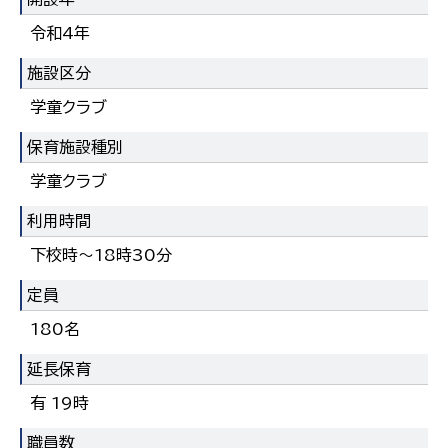
한국어
令和4年
简体中文
繁體中文
施設区分
学童クラブ
保育施設種別
学童クラブ
利用時間
下校時～18時30分
定員
180名
延長保育
有 19時
職員数